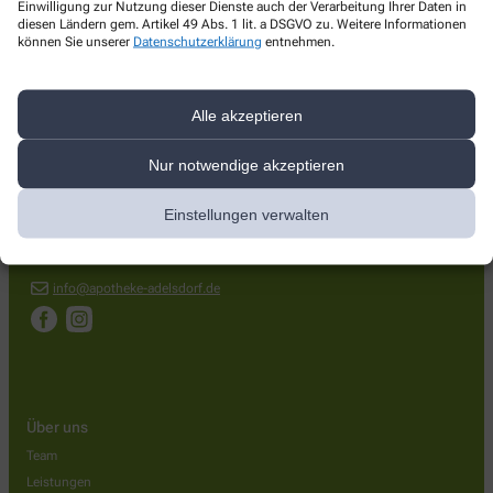
Einwilligung zur Nutzung dieser Dienste auch der Verarbeitung Ihrer Daten in
diesen Ländern gem. Artikel 49 Abs. 1 lit. a DSGVO zu. Weitere Informationen
können Sie unserer
Datenschutzerklärung
entnehmen.
Kontakt
Alle akzeptieren
Apotheke am Rathaus
Nur notwendige akzeptieren
Hauptstr. 13
,
91325
Adelsdorf
Einstellungen verwalten
09195 995700
09195 995701
info@apotheke-adelsdorf.de
Über uns
Team
Leistungen